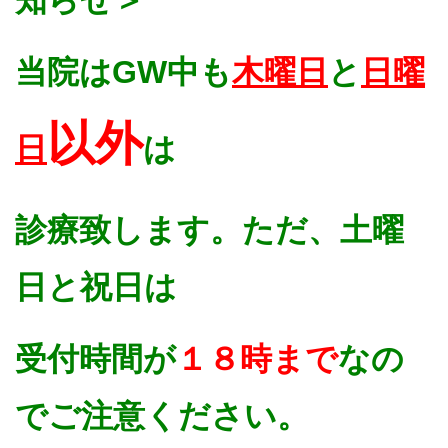
知らせ＞
当院はGW中も
木曜日
と
日曜
以外
日
は
診療致します。ただ、土曜
日と祝日は
受付時間が
１８時まで
なの
でご注意ください。