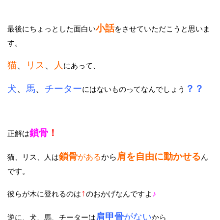
小話
最後にちょっとした面白い
をさせていただこうと思いま
す。
猫
、
リス
、
人
にあって、
犬
、
馬
、
チーター
？？
にはないものってなんでしょう
鎖骨
！
正解は
鎖骨
肩を自由に動
かせる
猫、リス、人は
がある
から
ん
です。
↑
彼らが木に登れるのは
のおかげなんですよ
♪
肩甲骨
がない
逆に、犬、馬、チーターは
から