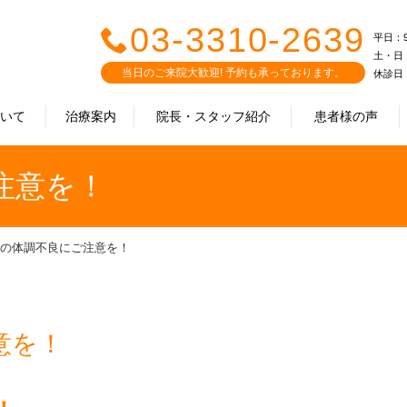
03-3310-2639
平日：9:0
土・日・祝
当日のご来院大歓迎! 予約も承っております。
休診日
ついて
治療案内
院長・スタッフ紹介
患者様の声
注意を！
の体調不良にご注意を！
意を！