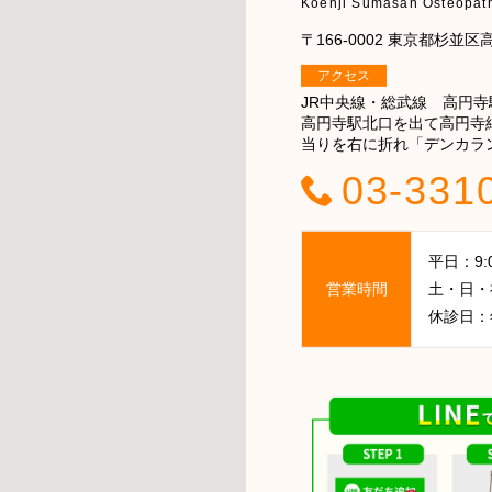
Koenji Sumasan Osteopath
〒166-0002 東京都杉並区高円
アクセス
JR中央線・総武線 高円寺
高円寺駅北口を出て高円寺
当りを右に折れ「デンカラ
03-331
平日：9:00
営業時間
土・日・祝日
休診日：