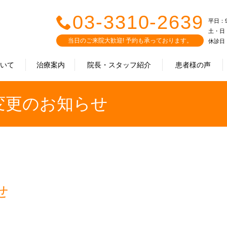
03-3310-2639
平日：9:0
土・日・祝
当日のご来院大歓迎! 予約も承っております。
休診日
ついて
治療案内
院長・スタッフ紹介
患者様の声
間変更のお知らせ
せ