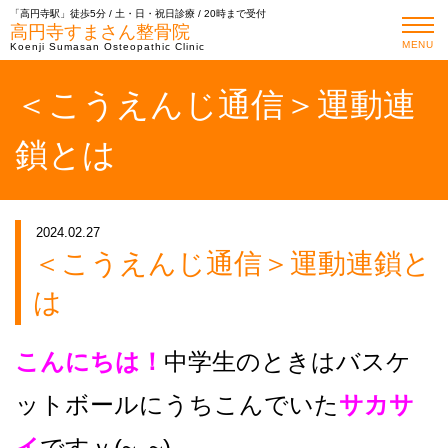
「高円寺駅」徒歩5分 / 土・日・祝日診療 / 20時まで受付
高円寺すまさん整骨院
MENU
Koenji Sumasan Osteopathic Clinic
＜こうえんじ通信＞運動連
鎖とは
2024.02.27
＜こうえんじ通信＞運動連鎖と
は
こんにちは！
中学生のときはバスケ
ットボールにうちこんでいた
サカサ
イ
ですｖ(~_~)