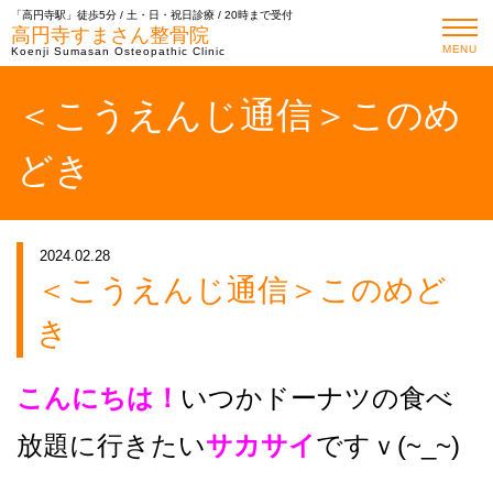
「高円寺駅」徒歩5分 / 土・日・祝日診療 / 20時まで受付
高円寺すまさん整骨院
MENU
Koenji Sumasan Osteopathic Clinic
＜こうえんじ通信＞このめ
どき
2024.02.28
＜こうえんじ通信＞このめど
き
こんにちは！
いつかドーナツの食べ
放題に行きたい
サカサイ
ですｖ(~_~)