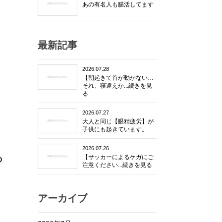
あの有名人も腸活してます
最新記事
2026.07.28
【朝起きて首が動かない…
それ、寝違えか...続きを見
る
2026.07.27
大人と同じ【眼精疲労】が
子供にも起きています。
2026.07.26
る
【サッカーによるケガにご
注意ください...続きを見る
アーカイブ