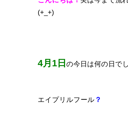
(+_+)
4月1日
の今日は何の日で
エイプリルフール
？