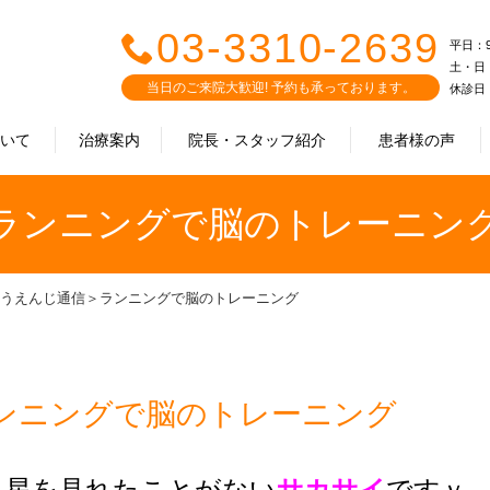
03-3310-2639
平日：9:0
土・日・祝
当日のご来院大歓迎! 予約も承っております。
休診日
ついて
治療案内
院長・スタッフ紹介
患者様の声
ランニングで脳のトレーニン
うえんじ通信＞ランニングで脳のトレーニング
ンニングで脳のトレーニング
れ星を見れたことがない
サカサイ
ですｖ