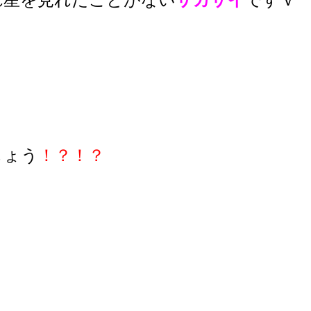
しょう
！？！？