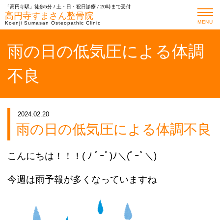
「高円寺駅」徒歩5分 / 土・日・祝日診療 / 20時まで受付
高円寺すまさん整骨院
MENU
Koenji Sumasan Osteopathic Clinic
雨の日の低気圧による体調
不良
2024.02.20
雨の日の低気圧による体調不良
こんにちは！！！( ﾉ ﾟｰﾟ)ﾉ＼(ﾟｰﾟ＼)
今週は雨予報が多くなっていますね