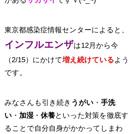
東京都感染症情報センターによると、
インフルエンザ
は12月から今
（2/15）にかけて
増え続けている
よう
です。
みなさんも引き続き
うがい
・
手洗
い
・
加湿
・
休養
といった対策を徹底す
ることで自分自身がかかってしまわ