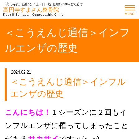
「高円寺駅」徒歩5分 / 土・日・祝日診療 / 20時まで受付
高円寺すまさん整骨院
MENU
Koenji Sumasan Osteopathic Clinic
＜こうえんじ通信＞インフ
ルエンザの歴史
2024.02.21
＜こうえんじ通信＞インフル
エンザの歴史
こんにちは！
１シーズンに２回もイ
ンフルエンザに罹ってしまったこと
がある
サカサイ
ですｖ(~_~)