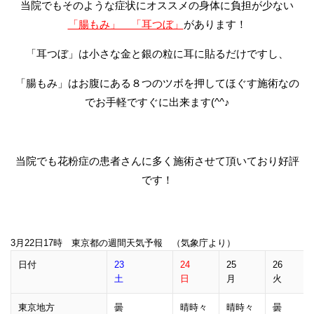
当院でもそのような症状にオススメの身体に負担が少ない
「腸もみ」 「耳つぼ」
があります！
「耳つぼ」は小さな金と銀の粒に耳に貼るだけですし、
「腸もみ」はお腹にある８つのツボを押してほぐす施術なの
でお手軽ですぐに出来ます(^^♪
当院でも花粉症の患者さんに多く施術させて頂いており好評
です！
3月22日17時 東京都の週間天気予報 （気象庁より）
日付
23
24
25
26
土
日
月
火
東京地方
曇
晴時々
晴時々
曇