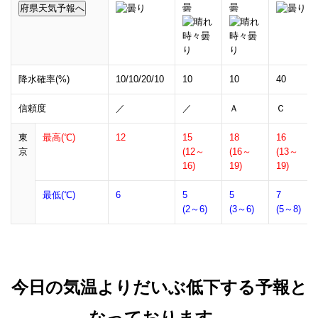
曇
曇
降水確率(%)
10/10/20/10
10
10
40
信頼度
／
／
Ａ
Ｃ
東
最高(℃)
12
15
18
16
京
(12～
(16～
(13～
16)
19)
19)
最低(℃)
6
5
5
7
(2～6)
(3～6)
(5～8)
今日の気温よりだいぶ低下する予報と
なっております。