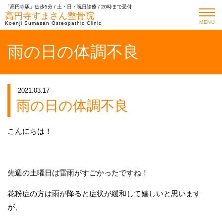
「高円寺駅」徒歩5分 / 土・日・祝日診療 / 20時まで受付
高円寺すまさん整骨院
MENU
Koenji Sumasan Osteopathic Clinic
雨の日の体調不良
2021.03.17
雨の日の体調不良
こんにちは！
先週の土曜日は雷雨がすごかったですね！
花粉症の方は雨が降ると症状が緩和して嬉しいと思います
が、