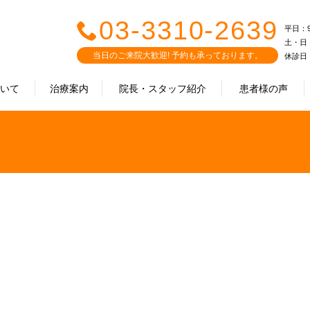
03-3310-2639
平日：9:0
土・日・祝
当日のご来院大歓迎! 予約も承っております。
休診日
ついて
治療案内
院長・スタッフ紹介
患者様の声