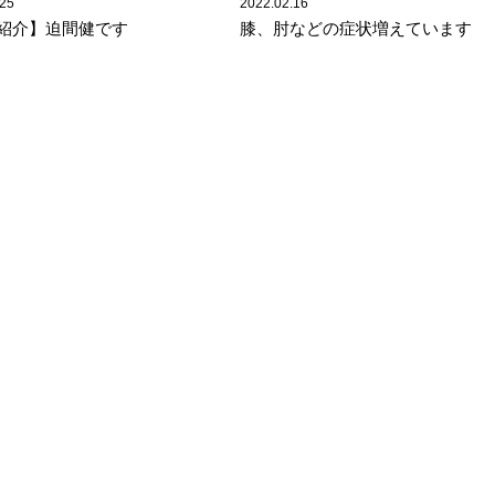
.25
2022.02.16
紹介】迫間健です
膝、肘などの症状増えています