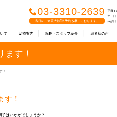
03-3310-2639
平日：9:0
土・日・祝
当日のご来院大歓迎! 予約も承っております。
休診日
ついて
治療案内
院長・スタッフ紹介
患者様の声
ります！
す！
ます！
調子はいかがでしょうか？