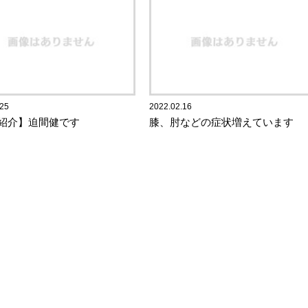
.25
2022.02.16
紹介】迫間健です
膝、肘などの症状増えています