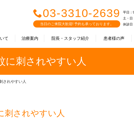
03-3310-2639
平日：9:0
土・日・祝
当日のご来院大歓迎! 予約も承っております。
休診日
ついて
治療案内
院長・スタッフ紹介
患者様の声
蚊に刺されやすい人
刺されやすい人
に刺されやすい人