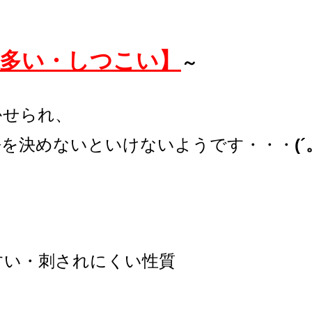
多い・しつこい】
～
かせられ、
悟を決めないといけないようです・・・
(
すい・刺されにくい性質