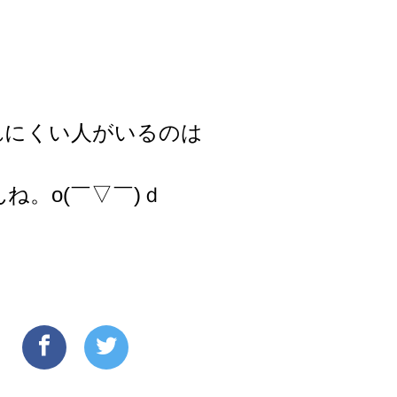
、
れにくい人がいるのは
んね。
o(￣▽￣)ｄ