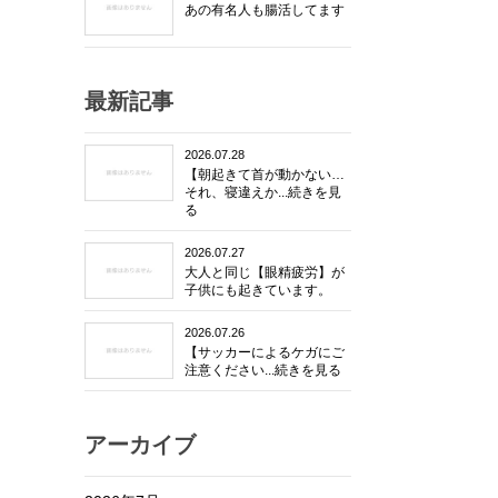
あの有名人も腸活してます
最新記事
2026.07.28
【朝起きて首が動かない…
それ、寝違えか...続きを見
る
´。
2026.07.27
大人と同じ【眼精疲労】が
子供にも起きています。
2026.07.26
【サッカーによるケガにご
注意ください...続きを見る
アーカイブ