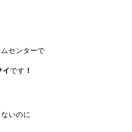
ームセンターで
サイ
です
！
はないのに