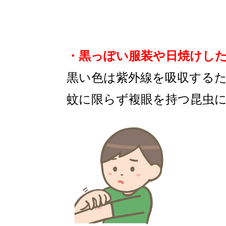
・黒っぽい服装や日焼けし
黒い色は紫外線を吸収する
蚊に限らず複眼を持つ昆虫