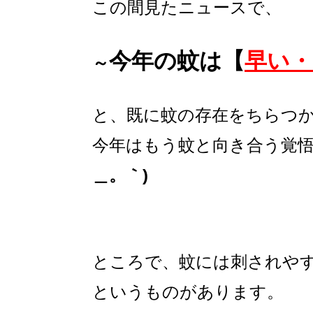
この間見たニュースで、
今年の蚊は
【
早い・
～
と、既に蚊の存在をちらつ
今年はもう蚊と向き合う覚
＿。｀)
ところで、蚊には刺されや
というものがあります。