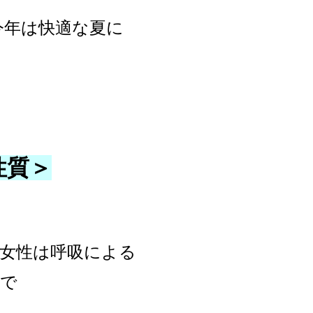
今年は快適な夏に
性質＞
の女性は呼吸による
ので