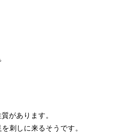
、
で
性質があります。
足を刺しに来るそうです。