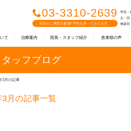
03-3310-2639
平日：9:0
土・日・祝
当日のご来院大歓迎! 予約も承っております。
休診日
ついて
治療案内
院長・スタッフ紹介
患者様の声
｜スタッフブログ
9年3月の記事
年3月の記事一覧